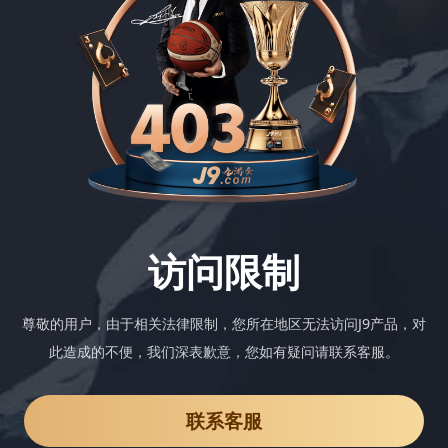
访问限制
尊敬的用户，由于相关法律限制，您所在地区无法访问J9产品，对
此造成的不便，我们深表歉意，您如有疑问请联系客服。
联系客服